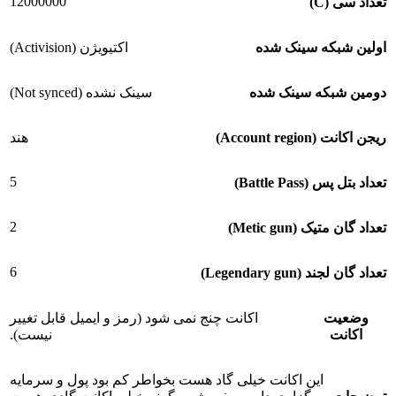
12000000
تعداد سی (C)
اولین شبکه سینک شده
اکتیویژن (Activision)
دومین شبکه سینک شده
سینک نشده (Not synced)
ریجن اکانت (Account region)
هند
5
تعداد بتل پس (Battle Pass)
2
تعداد گان متیک (Metic gun)
6
تعداد گان لجند (Legendary gun)
وضعیت
اکانت چنج نمی شود (رمز و ایمیل قابل تغییر
اکانت
نیست).
این اکانت خیلی گاد هست بخواطر کم بود پول و سرمایه