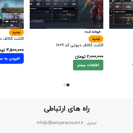
فروخته شده
جدید
اکانت کالاف دیو
جدید
اکانت کالاف دیوتی کد 1009
4,500,000
توم
2,000,000
تومان
افزودن به سب
اطلاعات بیشتر
راه های ارتباطی
ایمیل : info[at]kamyaraccount.ir