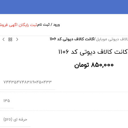
ثبت رایگان اگهی فرو
ورود / ثبت نام
الاف دیوتی موبایل
/
اکانت کالاف دیوتی کد 1106
کانت کالاف دیوتی کد 1106
850,000
تومان
7443547483890450433
135
حرفه ای (pro)