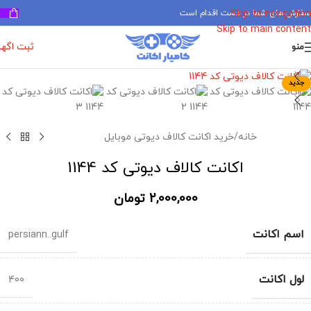
سفارش های شما در دست اقدام است
✅
Skip to navigation
Skip to main content
ثبت اگه
منو
برای بزرگنمایی کلیک کنید
جدید
خانه
/
خرید اکانت کالاف دیوتی موبایل
اکانت کالاف دیوتی کد 1144
2,000,000
تومان
اسم اکانت
persiann..gulf
لول اکانت
400