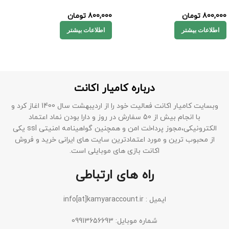
800,000
تومان
800,000
تومان
اطلاعات بیشتر
اطلاعات بیشتر
درباره کامیار اکانت
وبسایت کامیار اکانت فعالیت خود را از اردیبهشت سال 1400 اغاز کرد و
با انجام بیش از 50 سفارش در روز و دارا بودن نماد اعتماد
الکترونیکی،مجوز پرداخت امن و همچنین گواهینامه امنیتی ssl یکی
از محبوب ترین و مورد اعتمادترین سایت های ایرانی خرید و فروش
اکانت بازی های موبایلی است.
راه های ارتباطی
ایمیل : info[at]kamyaraccount.ir
شماره موبایل: 09913656693