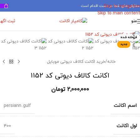
سفارش های شما در دست اقدام است
✅
Skip to navigation
Skip to main content
ثبت اگه
منو
برای بزرگنمایی کلیک کنید
فروخته شده
جدید
خانه
/
خرید اکانت کالاف دیوتی موبایل
اکانت کالاف دیوتی کد 1152
2,000,000
تومان
اسم اکانت
persiann..gulf
لول اکانت
400