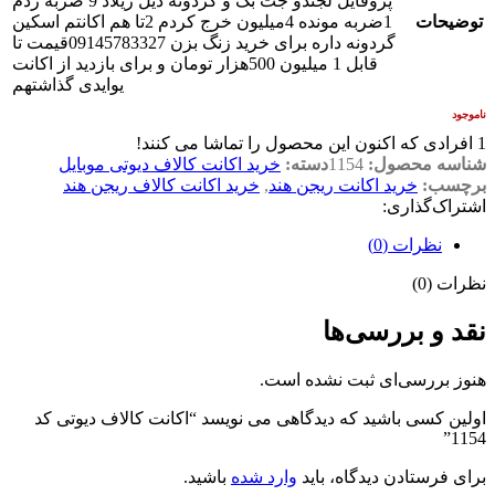
پروفایل لجندو جت بک و گردونه دیل زیلاد 9 ضربه زدم
توضیحات
1ضربه مونده 4میلیون خرج کردم 2تا هم اکانتم اسکین
گردونه داره برای خرید زنگ بزن 09145783327قیمت تا
قابل 1 میلیون 500هزار تومان و برای بازدید از اکانت
یوایدی گذاشتهم
ناموجود
1
افرادی که اکنون این محصول را تماشا می کنند!
شناسه محصول:
1154
دسته:
خرید اکانت کالاف دیوتی موبایل
برچسب:
خرید اکانت ریجن هند
,
خرید اکانت کالاف ریجن هند
اشتراک‌گذاری:
نظرات (0)
نظرات (0)
نقد و بررسی‌ها
هنوز بررسی‌ای ثبت نشده است.
اولین کسی باشید که دیدگاهی می نویسد “اکانت کالاف دیوتی کد
1154”
برای فرستادن دیدگاه، باید
وارد شده
باشید.