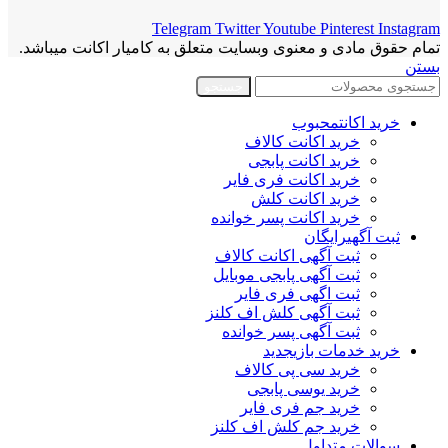
Telegram
Twitter
Youtube
Pinterest
Instagram
تمام حقوق مادی و معنوی وبسایت متعلق به کامیار اکانت میباشد.
بستن
جستجو
خرید اکانت
محبوب
خرید اکانت کالاف
خرید اکانت پابجی
خرید اکانت فری فایر
خرید اکانت کلش
خرید اکانت پسر خوانده
ثبت آگهی
رایگان
ثبت آگهی اکانت کالاف
ثبت آگهی پابجی موبایل
ثبت اگهی فری فایر
ثبت آگهی کلش اف کلنز
ثبت آگهی پسر خوانده
خرید خدمات بازی
جدید
خرید سی پی کالاف
خرید یوسی پابجی
خرید جم فری فایر
خرید جم کلش اف کلنز
سوالات متداول