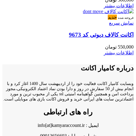
اطلاعات بیشتر
جدید
فروخته شده
نمایش سریع
اکانت کالاف دیوتی کد 9673
550,000
تومان
اطلاعات بیشتر
درباره کامیار اکانت
وبسایت کامیار اکانت فعالیت خود را از اردیبهشت سال 1400 اغاز کرد و با
انجام بیش از 50 سفارش در روز و دارا بودن نماد اعتماد الکترونیکی،مجوز
پرداخت امن و همچنین گواهینامه امنیتی ssl یکی از محبوب ترین و مورد
اعتمادترین سایت های ایرانی خرید و فروش اکانت بازی های موبایلی است.
راه های ارتباطی
ایمیل : info[at]kamyaraccount.ir
شماره موبایل: 09913656693