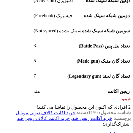
اولین شبکه سینک شده
اکتیویژن (Activision)
دومین شبکه سینک شده
فیسبوک (Facebook)
سومین شبکه سینک شده
سینک نشده (Not synced)
3
تعداد بتل پس (Battle Pass)
5
تعداد گان متیک (Metic gun)
7
تعداد گان لجند (Legendary gun)
ریجن اکانت
هند
ناموجود
2
افرادی که اکنون این محصول را تماشا می کنند!
شناسه محصول:
1159
دسته:
خرید اکانت کالاف دیوتی موبایل
برچسب:
خرید اکانت ریجن هند
,
خرید اکانت کالاف ریجن هند
اشتراک‌گذاری: