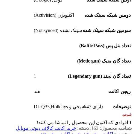
دومین شبکه سینک شده
اکتیویژن (Activision)
سومین شبکه سینک شده
سینک نشده (Not synced)
تعداد بتل پس (Battle Pass)
تعداد گان متیک (Metic gun)
1
تعداد گان لجند (Legendary gun)
ریجن اکانت
هند
توضیحات
دارای ak47 يخي و DL Q33,Holidays
ناموجود
1
افرادی که اکنون این محصول را تماشا می کنند!
شناسه محصول:
1162
دسته:
خرید اکانت کالاف دیوتی موبایل
برچسب:
اکانت ریجن هند
,
خرید اکانت ریجن هند