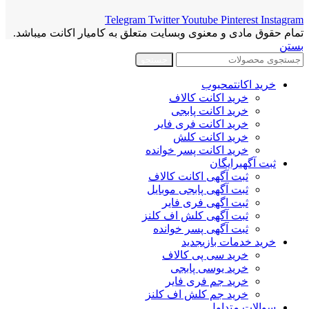
Telegram
Twitter
Youtube
Pinterest
Instagram
تمام حقوق مادی و معنوی وبسایت متعلق به کامیار اکانت میباشد.
بستن
جستجو
خرید اکانت
محبوب
خرید اکانت کالاف
خرید اکانت پابجی
خرید اکانت فری فایر
خرید اکانت کلش
خرید اکانت پسر خوانده
ثبت آگهی
رایگان
ثبت آگهی اکانت کالاف
ثبت آگهی پابجی موبایل
ثبت اگهی فری فایر
ثبت آگهی کلش اف کلنز
ثبت آگهی پسر خوانده
خرید خدمات بازی
جدید
خرید سی پی کالاف
خرید یوسی پابجی
خرید جم فری فایر
خرید جم کلش اف کلنز
سوالات متداول