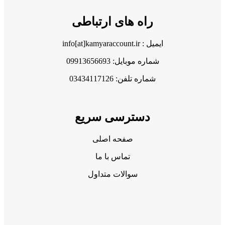
راه های ارتباطی
ایمیل : info[at]kamyaraccount.ir
شماره موبایل: 09913656693
شماره تلفن: 03434117126
دسترسی سریع
صفحه اصلی
تماس با ما
سوالات متداول