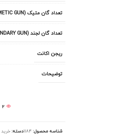
تعداد گان متیک (METIC GUN)
تعداد گان لجند (LEGENDARY GUN)
ریجن اکانت
توضیحات
2
شناسه محصول:
1184
دسته:
خرید ا