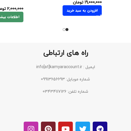
19,000,000
تومان
2,000,000
توم
افزودن به سبد خرید
اطلاعات بیشت
راه های ارتباطی
ایمیل : info[at]kamyaraccount.ir
شماره موبایل: 09913656693
شماره تلفن: 03434117126