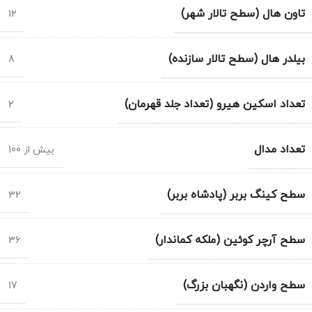
تاون هال (سطح تالار شهر)
12
بیلدر هال (سطح تالار سازنده)
8
تعداد اسکین هیرو (تعداد جلد قهرمان)
2
تعداد مدال
بیش از 100
سطح کینگ بربر (پادشاه بربر)
32
سطح آرچر کوئین (ملکه کماندار)
36
سطح واردن (نگهبان بزرگ)
17