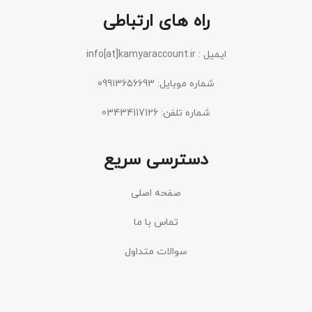
راه های ارتباطی
ایمیل : info[at]kamyaraccount.ir
شماره موبایل: 09913656693
شماره تلفن: 03434117126
دسترسی سریع
صفحه اصلی
تماس با ما
سوالات متداول