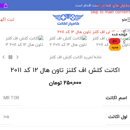
سفارش های شما در دست اقدام است
✅
Skip to navigation
Skip to main content
ثبت اگه
منو
برای بزرگنمایی کلیک کنید
فروخته شده
داغ
جدید
خانه
/
خرید اکانت کلش اف کلنز
اکانت کلش اف کلنز تاون هال 12 کد 2011
250,000
تومان
اسم اکانت
MR TOR
لول اکانت
105