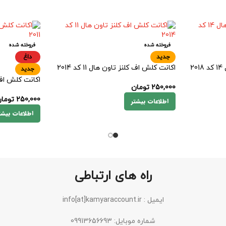
فروخته شده
فروخته شده
جدید
داغ
2
اکانت کلش اف کلنز تاون هال 11 کد 2014
جدید
اکانت کلش اف کلنز
250,000
تومان
250,000
توما
اطلاعات بیشتر
اطلاعات بیشت
راه های ارتباطی
ایمیل : info[at]kamyaraccount.ir
شماره موبایل: 09913656693