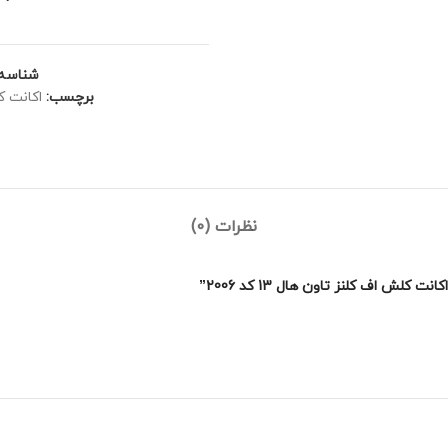
شناسه
برچسب:
اکانت ک
نظرات (0)
ش اف کلنز تاون هال 13 کد 2006”