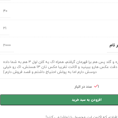
40
21
 نام
2000
2654 تا جم داره و گلد پس هم برا قهرمان گرفتم، همراه اک یه کلن لول 3 هم به شما داده
میشه لطفا با دقت عکس هارو ببینید و اکانت تقریبا مکس تان 13 هستش، اک رو خیلی
دوسش دارم اما به پولش احتیاج داشتم و قصد فروش دارم:)
1 عدد در انبار
افزودن به سبد خرید
افرادی که اکنون این محصول را تماشا می کنند!