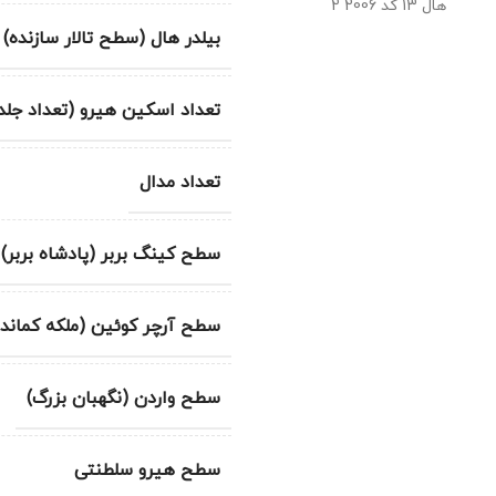
بیلدر هال (سطح تالار سازنده)
تعداد اسکین هیرو (تعداد جلد
تعداد مدال
سطح کینگ بربر (پادشاه بربر)
سطح آرچر کوئین (ملکه کماندا
سطح واردن (نگهبان بزرگ)
سطح هیرو سلطنتی