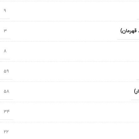
9
 قهرمان)
3
8
59
ر)
58
34
22