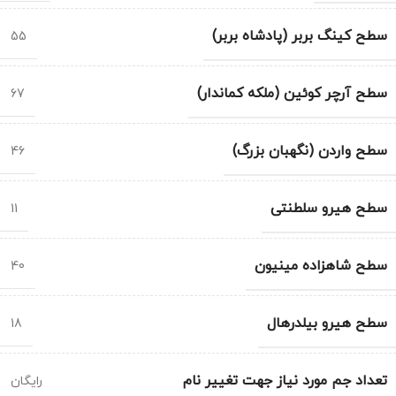
سطح کینگ بربر (پادشاه بربر)
55
سطح آرچر کوئین (ملکه کماندار)
67
سطح واردن (نگهبان بزرگ)
46
سطح هیرو سلطنتی
11
سطح شاهزاده مینیون
40
سطح هیرو بیلدرهال
18
تعداد جم مورد نیاز جهت تغییر نام
رایگان