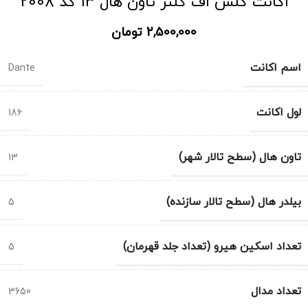
اکانت کلش اف کلنز تاون هال 13 کد 2008
2,500,000
تومان
اسم اکانت
Dante
لول اکانت
186
تاون هال (سطح تالار شهر)
13
بیلدر هال (سطح تالار سازنده)
5
تعداد اسکین هیرو (تعداد جلد قهرمان)
5
تعداد مدال
3650