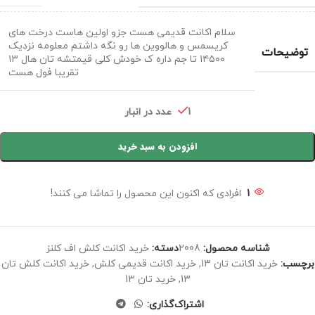
سلام اکانت قدیمی هست جزو اولین هاست درخت های
کریسمس و هالووین ها رو نگه داشتم معلومه نزدیک
توضیحات
۱۴۵۰۰ تا جم داره ک خودش کلی قیمتشه تان هال ۱۳
تقریبا فول هست
1 عدد در انبار
افزودن به سبد خرید
1
افرادی که اکنون این محصول را تماشا می کنند!
شناسه محصول:
2008
دسته:
خرید اکانت کلش اف کلنز
برچسب:
خرید اکانت تان 13
,
خرید اکانت قدیمی کلش
,
خرید اکانت کلش تان
13
,
خرید تان 13
اشتراک‌گذاری: