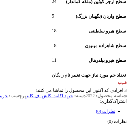
24
سطح آرچر کوئین (ملکه کماندار)
5
سطح واردن (نگهبان بزرگ)
18
سطح هیرو سلطنتی
18
سطح شاهزاده مینیون
11
سطح هیرو بیلدرهال
تعداد جم مورد نیاز جهت تغییر نام
رایگان
ناموجود
3
افرادی که اکنون این محصول را تماشا می کنند!
شناسه محصول:
2022
دسته:
خرید اکانت کلش اف کلنز
برچسب:
خرید
اشتراک‌گذاری:
نظرات (0)
نظرات (0)