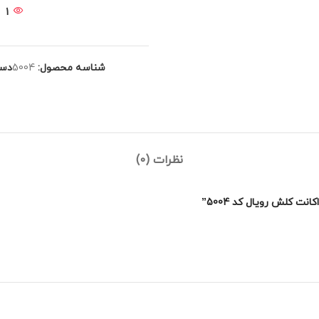
1
شناسه محصول:
5004
دست
نظرات (0)
 کلش رویال کد 5004”