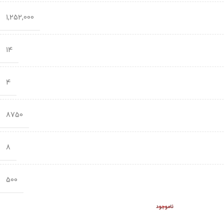
1,252,000
14
4
8750
8
500
ناموجود