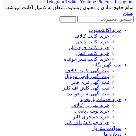
Telegram
Twitter
Youtube
Pinterest
Instagram
تمام حقوق مادی و معنوی وبسایت متعلق به کامیار اکانت میباشد.
بستن
جستجو
خرید اکانت
محبوب
خرید اکانت کالاف
خرید اکانت پابجی
خرید اکانت فری فایر
خرید اکانت کلش
خرید اکانت پسر خوانده
ثبت آگهی
رایگان
ثبت آگهی اکانت کالاف
ثبت آگهی پابجی موبایل
ثبت اگهی فری فایر
ثبت آگهی کلش اف کلنز
ثبت آگهی پسر خوانده
خرید خدمات بازی
جدید
خرید سی پی کالاف
خرید یوسی پابجی
خرید جم فری فایر
خرید جم کلش اف کلنز
سوالات متداول
درباره ما