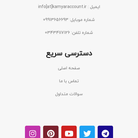
ایمیل : info[at]kamyaraccount.ir
شماره موبایل: 09913656693
شماره تلفن: 03434117126
دسترسی سریع
صفحه اصلی
تماس با ما
سوالات متداول