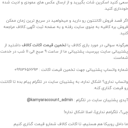
سعی کنید اسکرین شات بگیرید و از ارسال عکس های عمودی و ادیت شده
خودداری کنید.
اگر قصد فروش اکانتتون رو دارید و میخواهید در سریع ترین زمان ممکن
فروش بره کافیه به مِنوی سایت رفته و به صفحه ثبت اگهی کالاف مراجعه
کنید.
هرگونه سوالی در مورد بازی کالاف یا
تخمین قیمت اکانت کالاف
داشتید از
پشتیبانی سایت بپرسید، پشتیبانی ما از ساعت 9 صبح الی 11 شب در خدمت
شماست.
شماره واتساپ پشتیبانی جهت تخمین قیمت اکانت : 09913656693
واتساپ نداری؟ اشکال نداره، به پشتیبان سایت در تلگرام پیام بده تا اکانتت
رو قیمت گذاری کنه.
آیدی پشتیبان سایت در تلگرام :
kamyaraccount_admin@
چی؟، تلگرامم نداری!، اصلا اشکال نداره!
ما داخل روبیکا هم هستیم، تا اکانت کالاف شمارو قیمت گذاری کنیم.