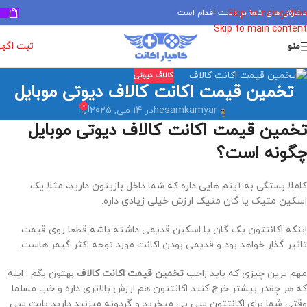
سفارش های شما در دست اقدام است
✅
Skip to navigation
Skip to main content
ثبت اگه
منو
کالاف دیوتی
تخمین قیمت اکانت کالاف دیوتی موبایل
0
hesamkamyar
در 14 می, 2025
تخمین قیمت اکانت کالاف دیوتی موبایل
چگونه است؟
کاملا بستگی به آیتم هایی داره که شما داخل بازیتون دارید، مثلا یک
اسکین متیک یا گان متیک ارزش خیلی زیادی داره.
اینکه اکانتتون یک گان یا اسکین قدیمی داشته باشه قطعا روی قیمت
تاثیر گذار خواهد بود و قدیمی بودن اکانت مورد توجه اکثر گیمر هاست.
مهم ترین چیزی که باید راجب
تخمین قیمت اکانت کالاف
بهتون بگم : اینه
که هر چقدر بیشتر خرج کنید اکانتتون هم ارزش بالاتری داره و خب مسلما
وقتی شما برای اکانتتون سی پی میخرید و گردونه میزنید دارید بابت سی