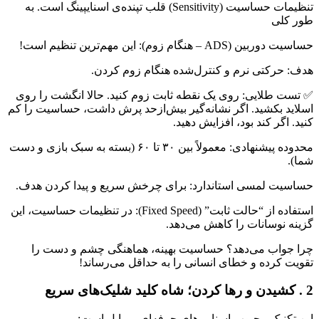
تنظیمات حساسیت (Sensitivity) قلب تپنده‌ی اسنایپینگ است. به
طور کلی
حساسیت دوربین (ADS – هنگام زوم): این مهم‌ترین تنظیم است!
هدف: حرکتی نرم و کنترل‌شده هنگام زوم کردن.
✅ تست طلایی: روی یک نقطه ثابت زوم کنید. حالا انگشت را روی
اسلاید بکشید. اگر نشانه‌گیر بیش‌ازحد پرش داشت، حساسیت را کم
کنید. اگر کند بود، افزایش دهید.
محدوده پیشنهادی: معمولاً بین ۳۰ تا ۶۰ (بسته به سبک بازی و دست
شما).
حساسیت لمسی استاندارد: برای چرخش سریع و پیدا کردن هدف.
استفاده از “حالت ثابت” (Fixed Speed): در تنظیمات حساسیت، این
گزینه نوسانات را کاهش می‌دهد.
چرا جواب می‌دهد؟ حساسیت بهینه، هماهنگی چشم و دست را
تقویت کرده و خطای انسانی را به حداقل می‌رساند!
2 . کشیدن و رها کردن؛ شاه کلید شلیک‌های سریع
این تکنیک محبوب اسنایپرهای حرفه‌ای موبایل است: