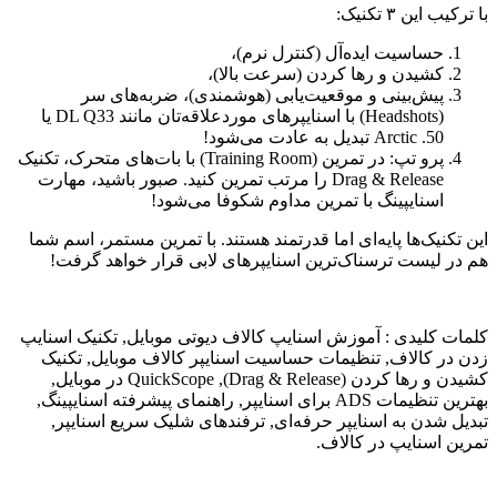
با ترکیب این ۳ تکنیک:
حساسیت ایده‌آل (کنترل نرم)،
کشیدن و رها کردن (سرعت بالا)،
پیش‌بینی و موقعیت‌یابی (هوشمندی)، ضربه‌های سر
(Headshots) با اسنایپرهای موردعلاقه‌تان مانند DL Q33 یا
Arctic .50 تبدیل به عادت می‌شود!
پرو تپ: در تمرین (Training Room) با بات‌های متحرک، تکنیک
Drag & Release را مرتب تمرین کنید. صبور باشید، مهارت
اسنایپینگ با تمرین مداوم شکوفا می‌شود!
این تکنیک‌ها پایه‌ای اما قدرتمند هستند. با تمرین مستمر، اسم شما
هم در لیست ترسناک‌ترین اسنایپرهای لابی قرار خواهد گرفت!
کلمات کلیدی : آموزش اسنایپ کالاف دیوتی موبایل, تکنیک اسنایپ
زدن در کالاف, تنظیمات حساسیت اسنایپر کالاف موبایل, تکنیک
کشیدن و رها کردن (Drag & Release), QuickScope در موبایل,
بهترین تنظیمات ADS برای اسنایپر, راهنمای پیشرفته اسنایپینگ,
تبدیل شدن به اسنایپر حرفه‌ای, ترفندهای شلیک سریع اسنایپر,
تمرین اسنایپ در کالاف.