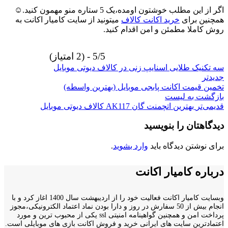
اگر از این مطلب خوشتون اومده،یک 5 ستاره منو مهمون کنید.☺
همچنین برای
خرید اکانت کالاف
میتونید از سایت کامیار اکانت به
روش کاملا مطمئن و امن اقدام کنید.
5/5 - (2 امتیاز)
سه تکنیک طلایی اسنایپ زنی در کالاف دیوتی موبایل
جدیدتر
تخمین قیمت اکانت پابجی موبایل (بهترین واسطه)
بازگشت به لیست
قدیمی‌تر
بهترین اتچمنت گان AK117 کالاف دیوتی موبایل
دیدگاهتان را بنویسید
برای نوشتن دیدگاه باید
وارد بشوید
.
درباره کامیار اکانت
وبسایت کامیار اکانت فعالیت خود را از اردیبهشت سال 1400 اغاز کرد و با
انجام بیش از 50 سفارش در روز و دارا بودن نماد اعتماد الکترونیکی،مجوز
پرداخت امن و همچنین گواهینامه امنیتی ssl یکی از محبوب ترین و مورد
اعتمادترین سایت های ایرانی خرید و فروش اکانت بازی های موبایلی است.